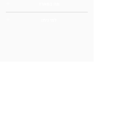
מה במארז
יין ומוצרי בוטיק נוספים
למי ניתן
לעובד מסור, למשפחה אהובה, ללקוח יקר,
למישהו שחשוב לנו