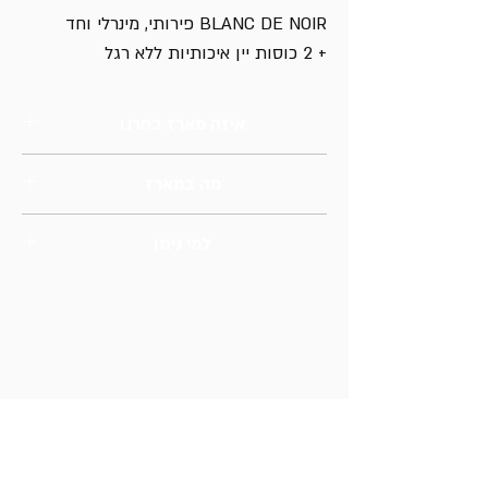
BLANC DE NOIR פירותי, מינרלי וחד
+ 2 כוסות יין איכותיות ללא רגל
איזה מארז בחרנו
מארז זוגי
מה במארז
יין מכרמי היקב
למי ניתן
לעובד מסור, למשפחה אהובה, ללקוח יקר,
למישהו שחשוב לנו