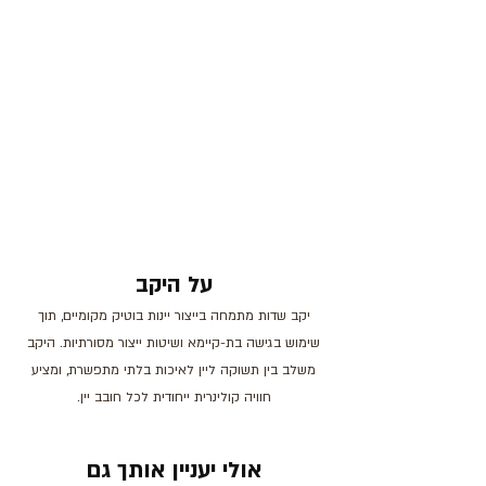
על היקב
יקב שדות מתמחה בייצור יינות בוטיק מקומיים, תוך
שימוש בגישה בת-קיימא ושיטות ייצור מסורתיות. היקב
משלב בין תשוקה ליין לאיכות בלתי מתפשרת, ומציע
חוויה קולינרית ייחודית לכל חובב יין.
אולי יעניין אותך גם