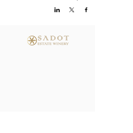
כתובת :דרך המיסדים 5, שדה יעקב